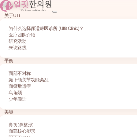
关于Ulfit
为什么选择颜适韩医诊所 (Ulfit Clinic)？
医疗团队介绍
研究活动
来访路线
平衡
面部不对称
颞下颌关节功能紊乱
面瘫后遗症
乌龟颈
少年颜适
美容
鼻핏(鼻整形)
面部核心塑形