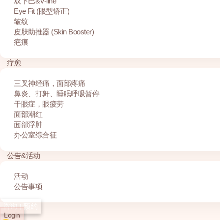
双下巴&V-line
Eye Fit (眼型矫正)
皱纹
皮肤助推器 (Skin Booster)
疤痕
疗愈
三叉神经痛，面部疼痛
鼻炎、打鼾、睡眠呼吸暂停
干眼症，眼疲劳
面部潮红
面部浮肿
办公室综合征
公告&活动
活动
公告事项
咨询 | 预约
Login