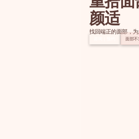
重拾面
颜适
找回端正的面部，为
咨询 | 预约
面部不